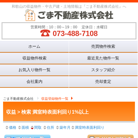
和歌山の収益物件・中古戸建・土地情報は『ごま不動産株式会社』へ
営業時間：10：00～19：00
定休日：水曜日
073-488-7108
Main menu
ホーム
売買物件検索
収益物件検索
最近見た物件一覧
お気入り物件一覧
スタッフ紹介
会社案内
売却査定
ごま不動産株式会社
収益登録物件一覧
収益 > 検索 満室時表面利回り1%以上
価格
面積
間取
住所
築年月
満室時表面利回り