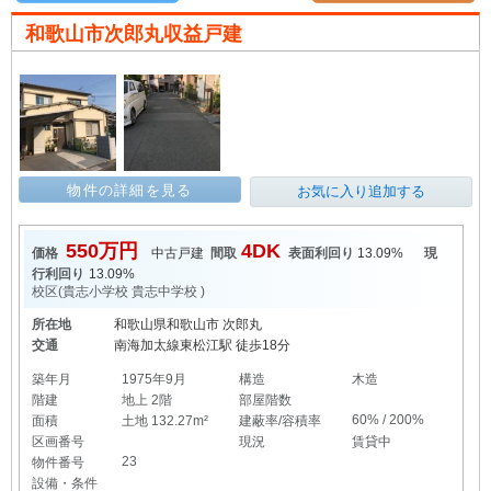
和歌山市次郎丸収益戸建
物件の詳細を見る
お気に入り追加する
550万円
4DK
価格
中古戸建
間取
表面利回り
13.09%
現
行利回り
13.09%
校区(
貴志小学校
貴志中学校
)
所在地
和歌山県和歌山市 次郎丸
交通
南海加太線東松江駅 徒歩18分
築年月
1975年9月
構造
木造
階建
地上 2階
部屋階数
60% / 200%
面積
土地 132.27m²
建蔽率/容積率
区画番号
現況
賃貸中
23
物件番号
設備・条件