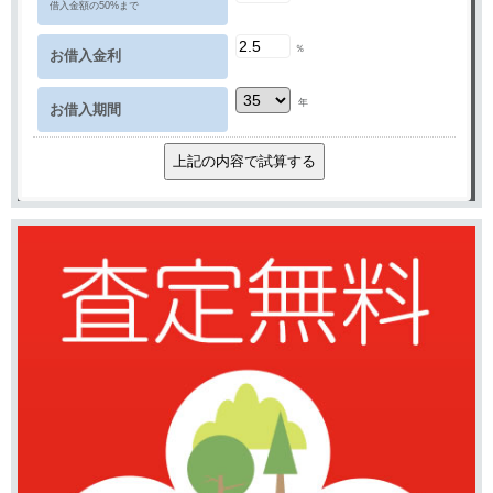
借入金額の50%まで
％
お借入金利
年
お借入期間