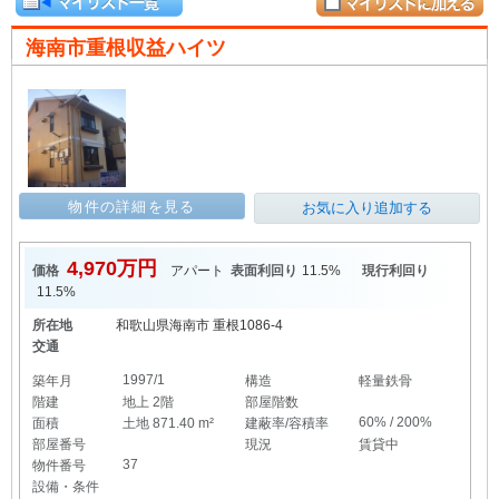
海南市重根収益ハイツ
物件の詳細を見る
お気に入り追加する
4,970万円
価格
アパート
表面利回り
11.5%
現行利回り
11.5%
所在地
和歌山県海南市 重根1086-4
交通
1997/1
築年月
構造
軽量鉄骨
階建
地上 2階
部屋階数
60% / 200%
面積
土地 871.40 m²
建蔽率/容積率
部屋番号
現況
賃貸中
37
物件番号
設備・条件